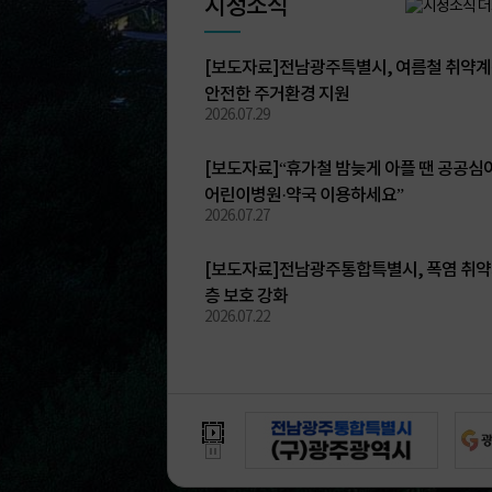
시정소식
시
[보도자료]전남광주특별시, 여름철 취약
정
안전한 주거환경 지원
소
2026.07.29
식
게
[보도자료]“휴가철 밤늦게 아플 땐 공공심
시
어린이병원·약국 이용하세요”
판
2026.07.27
[보도자료]전남광주통합특별시, 폭염 취
층 보호 강화
2026.07.22
배
너
모