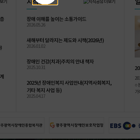
지식공유
이전
정지
다음
지
계층
장애 이해를 높이는 소통가이드
식
2026.05.26
공
유
새해부터 달라지는 제도와 시책(2026년)
게
2026.01.02
야
시
판
장애인 건강(치과)주치의 안내 책자
2025.10.31
2
약계
2
2025년 장애인복지 사업안내(지역사회복지,
○
기타 복지 사업 등)
가
2025.04.17