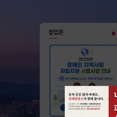
업무협약기관
주요연혁
팝업존