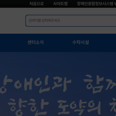
처음으로
사이트맵
장애인종합정보시스템 
센터소식
수탁시설
공지사항
장애인종합복지관
팀
갤러리
장애인보호작업장
팀
이달의 행사
피해장애인쉼터 보담
팀
인사 ⦁ 채용 정보
장애인수련시설
지원팀
월중업무계획
사이
카드뉴스