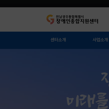
팝업 안내
센터소개
사업소개
메
인사말
주요사업
인
배
비전 및 목표
경영지원
너
심벌 및 로고
정책기획
영
역
조직도
복지사업
전화번호
자립생활전환
오시는 길