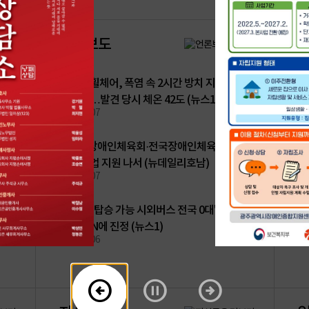
언론보도
인
언
인
인
쓰러진 휠체어, 폭염 속 2시간 방치 지체장애
2
론
사
인 숨져…발견 당시 체온 42도 (뉴스1)
채
보
채
2026.08.07
20
도
용
게
게
 어
광주시장애인체육회·전국장애인체육진흥회,
『
시
시
선수 취업 지원 나서 (뉴데일리호남)
사
판
판
2026.08.07
20
고
리
"휠체어 탑승 가능 시외버스 전국 0대" 장애인
2
단체, UN에 진정 (뉴스1)
채
2026.08.06
20