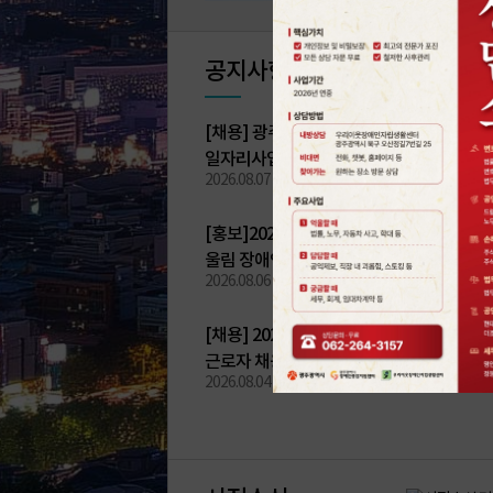
공지사항
공
[채용] 광주북구장애인직업재활센터 장애
지
일자리사업 참여자 모집 공고
사
2026.08.07
항
게
[홍보]2026년 문화예술 민간단체 지원사업
시
울림 장애인 문화 페스티벌
판
2026.08.06
[채용] 2026년 권리중심 중증장애인 일자
근로자 채용
2026.08.04