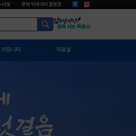
누리빛
장애 빅데이터 플랫폼
커뮤니티
자료실
시정소식
지식공유
언론보도
일반자료
자유게시판
영상자료
센터에 바란다
정보공개
버 고충상담창구